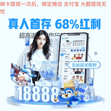
yy易游体育
yy易游体育厂家为您提供专业的
砂光机皮带
，
Pu输送带
，
裙边挡板带
等y
鸿振输送带
一站式输送带解决
与时俱进为客户提供满意yy易
HONGZHEN CONVEYOR BELT
网站yy易游体育
公司简介
PVC输送带
PU输送带
您当前位置：
>
>
yy易游体育
PU输送带
PRODUCT
PU输送带