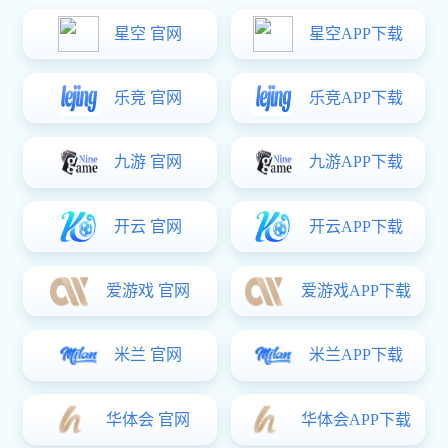
平面/亚光带
^
花纹PU输送带
^
透明PU输送带
^
CONTACT
联系yy易游体育
yy易游体育销售有限公司
联系人：吴经理
手机：15563701222